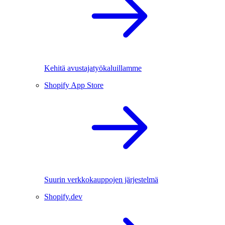
Kehitä avustajatyökaluillamme
Shopify App Store
Suurin verkkokauppojen järjestelmä
Shopify.dev