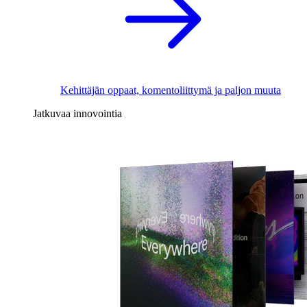
Kehittäjän oppaat, komentoliittymä ja paljon muuta
Jatkuvaa innovointia