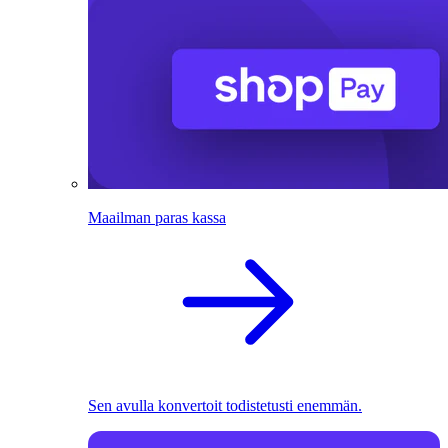
Maailman paras kassa
Sen avulla konvertoit todistetusti enemmän.