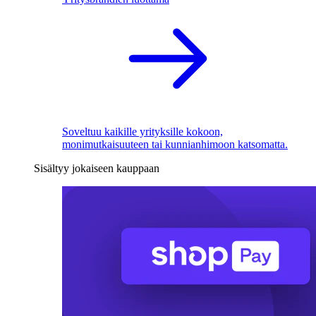
Soveltuu kaikille yrityksille kokoon,
monimutkaisuuteen tai kunnianhimoon katsomatta.
Sisältyy jokaiseen kauppaan