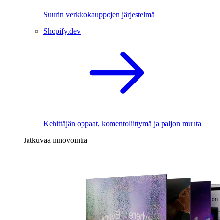
Suurin verkkokauppojen järjestelmä
Shopify.dev
Kehittäjän oppaat, komentoliittymä ja paljon muuta
Jatkuvaa innovointia