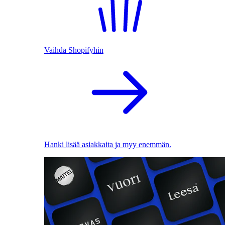
Vaihda Shopifyhin
Hanki lisää asiakkaita ja myy enemmän.