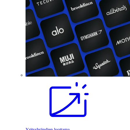
Yritysbrändien luottama