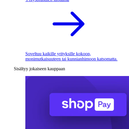
Soveltuu kaikille yrityksille kokoon,
monimutkaisuuteen tai kunnianhimoon katsomatta.
Sisältyy jokaiseen kauppaan