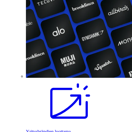
Yritysbrändien luottama