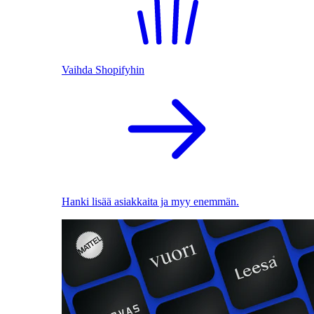
Vaihda Shopifyhin
Hanki lisää asiakkaita ja myy enemmän.