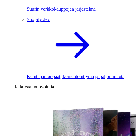
Suurin verkkokauppojen järjestelmä
Shopify.dev
Kehittäjän oppaat, komentoliittymä ja paljon muuta
Jatkuvaa innovointia