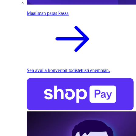
Maailman paras kassa
Sen avulla konvertoit todistetusti enemmän.