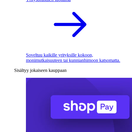
Soveltuu kaikille yrityksille kokoon,
monimutkaisuuteen tai kunnianhimoon katsomatta.
Sisältyy jokaiseen kauppaan