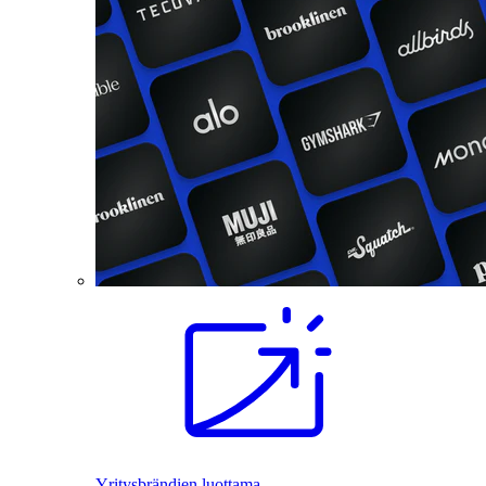
Yritysbrändien luottama