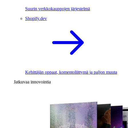
Suurin verkkokauppojen järjestelmä
Shopify.dev
Kehittäjän oppaat, komentoliittymä ja paljon muuta
Jatkuvaa innovointia