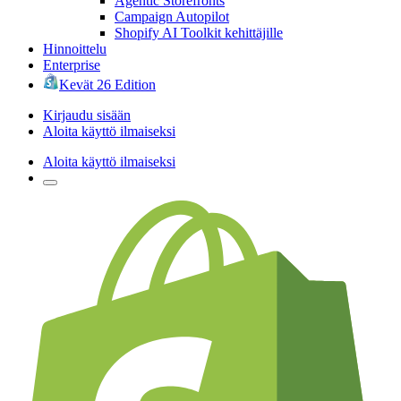
Agentic Storefronts
Campaign Autopilot
Shopify AI Toolkit kehittäjille
Hinnoittelu
Enterprise
Kevät 26 Edition
Kirjaudu sisään
Aloita käyttö ilmaiseksi
Aloita käyttö ilmaiseksi