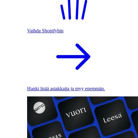
Vaihda Shopifyhin
Hanki lisää asiakkaita ja myy enemmän.