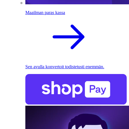
Maailman paras kassa
Sen avulla konvertoit todistetusti enemmän.