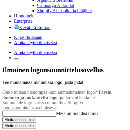
Agentic Storefronts
Campaign Autopilot
Shopify AI Toolkit kehittäjille
Hinnoittelu
Enterprise
Kevät 26 Edition
Kirjaudu sisään
Aloita käyttö ilmaiseksi
Aloita käyttö ilmaiseksi
Ilmainen logonsuunnittelusovellus
Tee muutamassa minuutissa logo, josta pidät
Onko mitään hienompaa kuin ammattimainen logo?
Täysin
ilmainen ja mukautettu logo
, jonka voit tehdä itse.
Suunnittele logo parissa minuutissa Shopifyn
logonsuunnittelusovelluksessa.
Mikä on brändisi nimi?
Aloita suunnittelu
Aloita suunnittelu