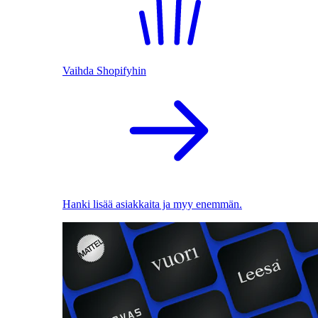
Vaihda Shopifyhin
Hanki lisää asiakkaita ja myy enemmän.