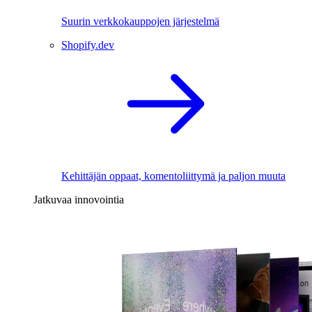
Suurin verkkokauppojen järjestelmä
Shopify.dev
Kehittäjän oppaat, komentoliittymä ja paljon muuta
Jatkuvaa innovointia