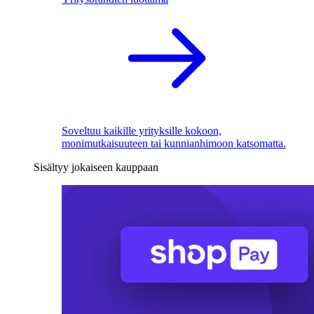
Soveltuu kaikille yrityksille kokoon,
monimutkaisuuteen tai kunnianhimoon katsomatta.
Sisältyy jokaiseen kauppaan