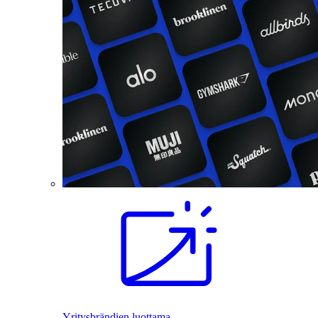
Yritysbrändien luottama