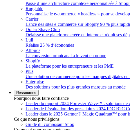
Passe d’une architecture complexe personnalisée à Shopi
Ruggable
Personnalise le e-commerce « headless » pour se dévelo
Carrier
Lance des sites e-commerce sur Shopify 90 % plus rapid
Dollar Shave Club
Délaisse une plateforme créée en interne et réduit ses dé
Lull
Réalise 25 % d’économies
Allbirds
La conversion omnicanal a le vent en poupe
Shopify
La plateforme pour les entrepreneurs et les PME
Plus
Une solution de commerce pour les marques digitales en 
Enterprise
Des solutions pour les plus grandes marques au monde
Ressources
Pourquoi nous faire confiance
Leader du rapport 2024 Forrester Wave™ : solutions d
Leader de l’évaluation des prestataires 2024 IDC B2C
Leader dans le 2025 Gartner® Magic Quadrant™ pour 
Ce que nous privilégions
Guide du composant Shop
Comment nous vous soutenons