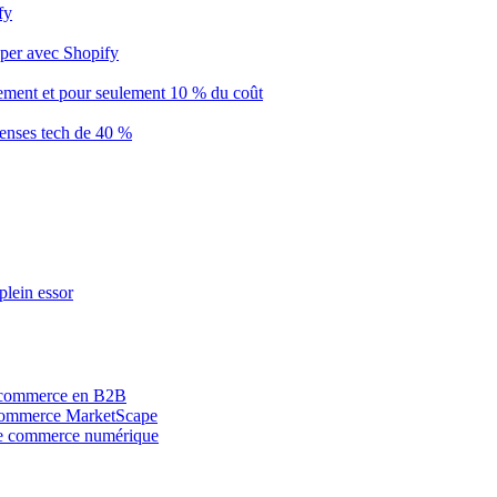
fy
pper avec Shopify
ement et pour seulement 10 % du coût
penses tech de 40 %
plein essor
e commerce en B2B
 Commerce MarketScape
le commerce numérique