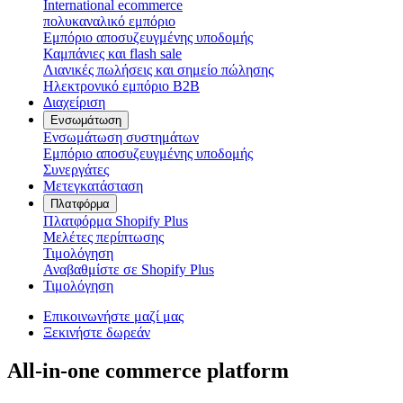
International ecommerce
πολυκαναλικό εμπόριο
Εμπόριο αποσυζευγμένης υποδομής
Καμπάνιες και flash sale
Λιανικές πωλήσεις και σημείο πώλησης
Ηλεκτρονικό εμπόριο B2B
Διαχείριση
Ενσωμάτωση
Ενσωμάτωση συστημάτων
Εμπόριο αποσυζευγμένης υποδομής
Συνεργάτες
Μετεγκατάσταση
Πλατφόρμα
Πλατφόρμα Shopify Plus
Μελέτες περίπτωσης
Τιμολόγηση
Αναβαθμίστε σε Shopify Plus
Τιμολόγηση
Επικοινωνήστε μαζί μας
Ξεκινήστε δωρεάν
All-in-one commerce platform