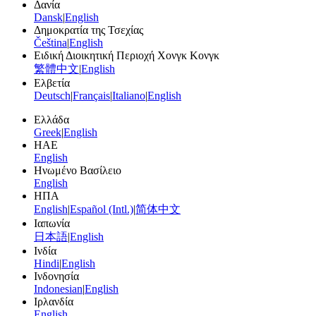
Δανία
Dansk
|
English
Δημοκρατία της Τσεχίας
Čeština
|
English
Ειδική Διοικητική Περιοχή Χονγκ Κονγκ
繁體中文
|
English
Ελβετία
Deutsch
|
Français
|
Italiano
|
English
Ελλάδα
Greek
|
English
ΗΑΕ
English
Ηνωμένο Βασίλειο
English
ΗΠΑ
English
|
Español (Intl.)
|
简体中文
Ιαπωνία
日本語
|
English
Ινδία
Hindi
|
English
Ινδονησία
Indonesian
|
English
Ιρλανδία
English