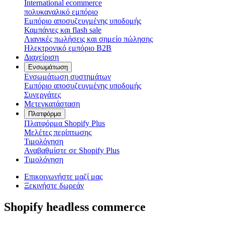
International ecommerce
πολυκαναλικό εμπόριο
Εμπόριο αποσυζευγμένης υποδομής
Καμπάνιες και flash sale
Λιανικές πωλήσεις και σημείο πώλησης
Ηλεκτρονικό εμπόριο B2B
Διαχείριση
Ενσωμάτωση
Ενσωμάτωση συστημάτων
Εμπόριο αποσυζευγμένης υποδομής
Συνεργάτες
Μετεγκατάσταση
Πλατφόρμα
Πλατφόρμα Shopify Plus
Μελέτες περίπτωσης
Τιμολόγηση
Αναβαθμίστε σε Shopify Plus
Τιμολόγηση
Επικοινωνήστε μαζί μας
Ξεκινήστε δωρεάν
Shopify headless commerce