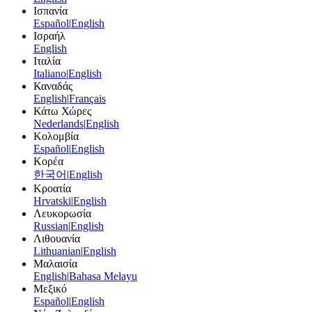
Ισπανία
Español
|
English
Ισραήλ
English
Ιταλία
Italiano
|
English
Καναδάς
English
|
Français
Κάτω Χώρες
Nederlands
|
English
Κολομβία
Español
|
English
Κορέα
한국어
|
English
Κροατία
Hrvatski
|
English
Λευκορωσία
Russian
|
English
Λιθουανία
Lithuanian
|
English
Μαλαισία
English
|
Bahasa Melayu
Μεξικό
Español
|
English