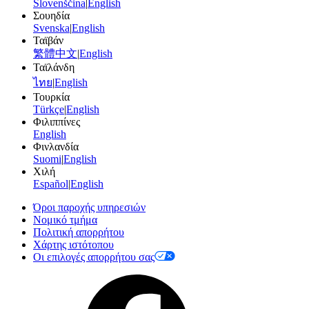
Slovenščina
|
English
Σουηδία
Svenska
|
English
Ταϊβάν
繁體中文
|
English
Ταϊλάνδη
ไทย
|
English
Τουρκία
Türkçe
|
English
Φιλιππίνες
English
Φινλανδία
Suomi
|
English
Χιλή
Español
|
English
Όροι παροχής υπηρεσιών
Νομικό τμήμα
Πολιτική απορρήτου
Χάρτης ιστότοπου
Οι επιλογές απορρήτου σας