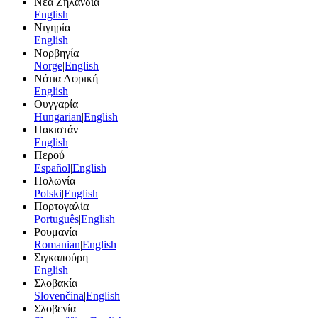
Νέα Ζηλανδία
English
Νιγηρία
English
Νορβηγία
Norge
|
English
Νότια Αφρική
English
Ουγγαρία
Hungarian
|
English
Πακιστάν
English
Περού
Español
|
English
Πολωνία
Polski
|
English
Πορτογαλία
Português
|
English
Ρουμανία
Romanian
|
English
Σιγκαπούρη
English
Σλοβακία
Slovenčina
|
English
Σλοβενία