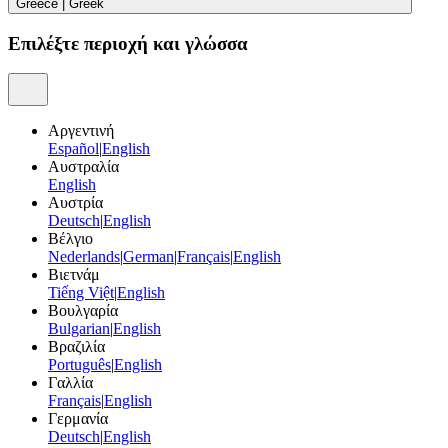
Greece
|
Greek
Επιλέξτε περιοχή και γλώσσα
Αργεντινή
Español
|
English
Αυστραλία
English
Αυστρία
Deutsch
|
English
Βέλγιο
Nederlands
|
German
|
Français
|
English
Βιετνάμ
Tiếng Việt
|
English
Βουλγαρία
Bulgarian
|
English
Βραζιλία
Português
|
English
Γαλλία
Français
|
English
Γερμανία
Deutsch
|
English