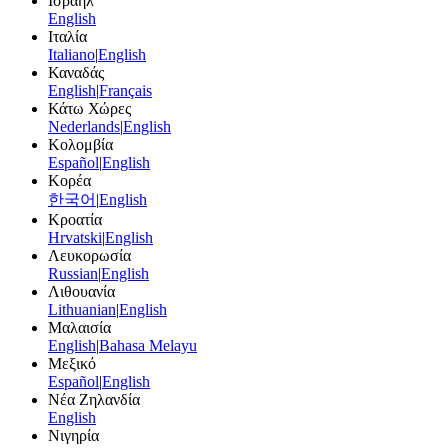
Ισραήλ
English
Ιταλία
Italiano
|
English
Καναδάς
English
|
Français
Κάτω Χώρες
Nederlands
|
English
Κολομβία
Español
|
English
Κορέα
한국어
|
English
Κροατία
Hrvatski
|
English
Λευκορωσία
Russian
|
English
Λιθουανία
Lithuanian
|
English
Μαλαισία
English
|
Bahasa Melayu
Μεξικό
Español
|
English
Νέα Ζηλανδία
English
Νιγηρία