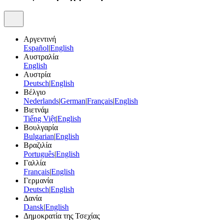
Αργεντινή
Español
|
English
Αυστραλία
English
Αυστρία
Deutsch
|
English
Βέλγιο
Nederlands
|
German
|
Français
|
English
Βιετνάμ
Tiếng Việt
|
English
Βουλγαρία
Bulgarian
|
English
Βραζιλία
Português
|
English
Γαλλία
Français
|
English
Γερμανία
Deutsch
|
English
Δανία
Dansk
|
English
Δημοκρατία της Τσεχίας