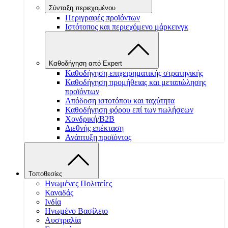
Σύνταξη περιεχομένου
Περιγραφές προϊόντων
Ιστότοπος και περιεχόμενο μάρκεινγκ
Καθοδήγηση από Expert
Καθοδήγηση επιχειρηματικής στρατηγικής
Καθοδήγηση προμήθειας και μεταπώλησης
προϊόντων
Απόδοση ιστοτόπου και ταχύτητα
Καθοδήγηση φόρου επί των πωλήσεων
Χονδρική/B2B
Διεθνής επέκταση
Ανάπτυξη προϊόντος
Τοποθεσίες
Ηνωμένες Πολιτείες
Καναδάς
Ινδία
Ηνωμένο Βασίλειο
Αυστραλία