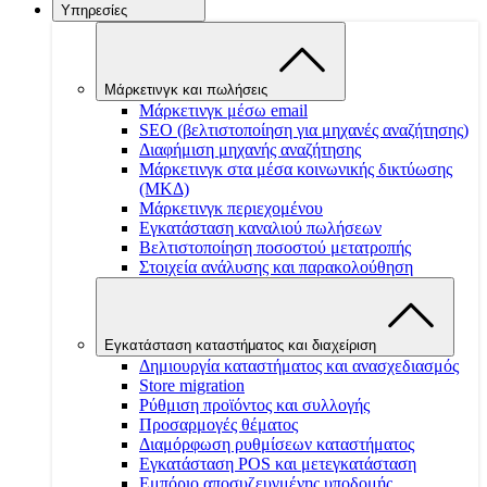
Υπηρεσίες
Μάρκετινγκ και πωλήσεις
Μάρκετινγκ μέσω email
SEO (βελτιστοποίηση για μηχανές αναζήτησης)
Διαφήμιση μηχανής αναζήτησης
Μάρκετινγκ στα μέσα κοινωνικής δικτύωσης
(ΜΚΔ)
Μάρκετινγκ περιεχομένου
Εγκατάσταση καναλιού πωλήσεων
Βελτιστοποίηση ποσοστού μετατροπής
Στοιχεία ανάλυσης και παρακολούθηση
Εγκατάσταση καταστήματος και διαχείριση
Δημιουργία καταστήματος και ανασχεδιασμός
Store migration
Ρύθμιση προϊόντος και συλλογής
Προσαρμογές θέματος
Διαμόρφωση ρυθμίσεων καταστήματος
Εγκατάσταση POS και μετεγκατάσταση
Εμπόριο αποσυζευγμένης υποδομής