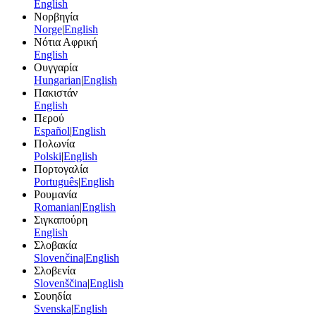
English
Νορβηγία
Norge
|
English
Νότια Αφρική
English
Ουγγαρία
Hungarian
|
English
Πακιστάν
English
Περού
Español
|
English
Πολωνία
Polski
|
English
Πορτογαλία
Português
|
English
Ρουμανία
Romanian
|
English
Σιγκαπούρη
English
Σλοβακία
Slovenčina
|
English
Σλοβενία
Slovenščina
|
English
Σουηδία
Svenska
|
English