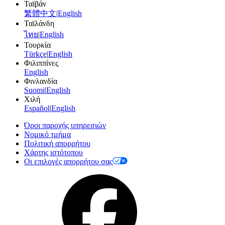
Ταϊβάν
繁體中文
|
English
Ταϊλάνδη
ไทย
|
English
Τουρκία
Türkçe
|
English
Φιλιππίνες
English
Φινλανδία
Suomi
|
English
Χιλή
Español
|
English
Όροι παροχής υπηρεσιών
Νομικό τμήμα
Πολιτική απορρήτου
Χάρτης ιστότοπου
Οι επιλογές απορρήτου σας