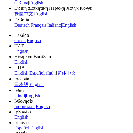
Čeština
|
English
Ειδική Διοικητική Περιοχή Χονγκ Κονγκ
繁體中文
|
English
Ελβετία
Deutsch
|
Français
|
Italiano
|
English
Ελλάδα
Greek
|
English
ΗΑΕ
English
Ηνωμένο Βασίλειο
English
ΗΠΑ
English
|
Español (Intl.)
|
简体中文
Ιαπωνία
日本語
|
English
Ινδία
Hindi
|
English
Ινδονησία
Indonesian
|
English
Ιρλανδία
English
Ισπανία
Español
|
English