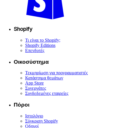
Shopify
Τι είναι το Shopify;
Shopify Editions
Επενδυτές
Οικοσύστημα
Τεκμηρίωση για προγραμματιστές
Κατάστημα θεμάτων
App Store
Συνεργάτες
Συνδεδεμένες εταιρείες
Πόροι
Ιστολόγιο
Σύγκριση Shopify
Οδηγοί