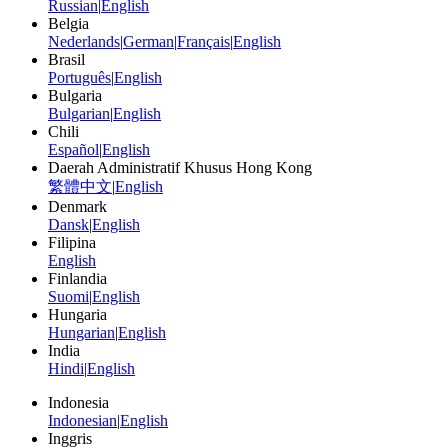
Russian
|
English
Belgia
Nederlands
|
German
|
Français
|
English
Brasil
Português
|
English
Bulgaria
Bulgarian
|
English
Chili
Español
|
English
Daerah Administratif Khusus Hong Kong
繁體中文
|
English
Denmark
Dansk
|
English
Filipina
English
Finlandia
Suomi
|
English
Hungaria
Hungarian
|
English
India
Hindi
|
English
Indonesia
Indonesian
|
English
Inggris