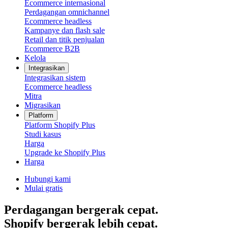
Ecommerce internasional
Perdagangan omnichannel
Ecommerce headless
Kampanye dan flash sale
Retail dan titik penjualan
Ecommerce B2B
Kelola
Integrasikan
Integrasikan sistem
Ecommerce headless
Mitra
Migrasikan
Platform
Platform Shopify Plus
Studi kasus
Harga
Upgrade ke Shopify Plus
Harga
Hubungi kami
Mulai gratis
Perdagangan bergerak cepat.
Shopify bergerak lebih cepat.