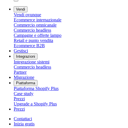
Vendi
Vendi ovunque
Ecommerce internazionale
Commercio omnicanale
Commercio headless
Campagne e offerte lampo
Retail e punto vendita
Ecommerce B2B
Gestisci
Integrazioni
Integrazione sistemi
Commercio headless
Partner
Migrazione
Piattaforma
Piattaforma Shopify Plus
Case study
Prezzi
Upgrade a Shopify Plus
Prezzi
Contattaci
Inizia gratis