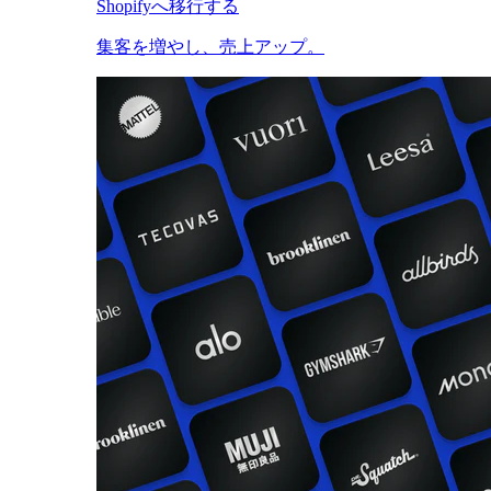
Shopifyへ移行する
集客を増やし、売上アップ。