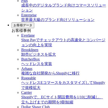
Plus
成長中のデジタルブランド向けコマースソリュー
ション
Enterprise
世界最大級のブランド向けソリューション
お客様データ
お客様事例
Everlane
Shop Payでチェックアウトの高速化とコンバージ
ョンの向上を実現
Brooklinen
卸売ビジネスを拡大
ButcherBox
ヘッドレスを実装
Arhaus
複雑な自社開発からShopifyに移行
Ruggable
ヘッドレスEコマースをカスタマイズしてShopify
で規模拡大
Carrier
Shopifyで、ECサイト開設費用を1/10に削減し、
立ち上げまでの期間を9割短縮
Dollar Shave Club