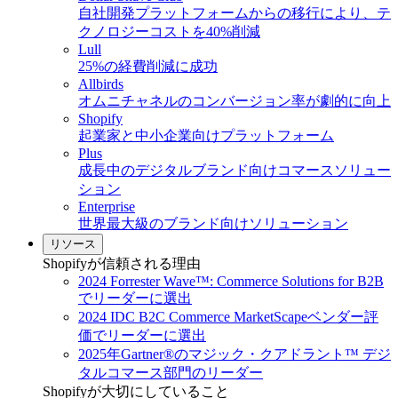
自社開発プラットフォームからの移行により、テ
クノロジーコストを40%削減
Lull
25%の経費削減に成功
Allbirds
オムニチャネルのコンバージョン率が劇的に向上
Shopify
起業家と中小企業向けプラットフォーム
Plus
成長中のデジタルブランド向けコマースソリュー
ション
Enterprise
世界最大級のブランド向けソリューション
リソース
Shopifyが信頼される理由
2024 Forrester Wave™: Commerce Solutions for B2B
でリーダーに選出
2024 IDC B2C Commerce MarketScapeベンダー評
価でリーダーに選出
2025年Gartner®のマジック・クアドラント™ デジ
タルコマース部門のリーダー
Shopifyが大切にしていること