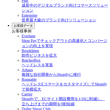
Plus
成長中のデジタルブランド向けコマースソリュー
ション
Enterprise
世界最大級のブランド向けソリューション
お客様データ
お客様事例
Everlane
Shop Payでチェックアウトの高速化とコンバージ
ョンの向上を実現
Brooklinen
卸売ビジネスを拡大
ButcherBox
ヘッドレスを実装
Arhaus
複雑な自社開発からShopifyに移行
Ruggable
ヘッドレスEコマースをカスタマイズしてShopify
で規模拡大
Carrier
Shopifyで、ECサイト開設費用を1/10に削減し、
立ち上げまでの期間を9割短縮
Dollar Shave Club