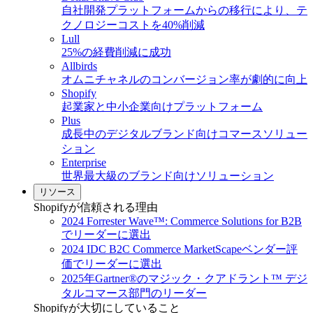
自社開発プラットフォームからの移行により、テ
クノロジーコストを40%削減
Lull
25%の経費削減に成功
Allbirds
オムニチャネルのコンバージョン率が劇的に向上
Shopify
起業家と中小企業向けプラットフォーム
Plus
成長中のデジタルブランド向けコマースソリュー
ション
Enterprise
世界最大級のブランド向けソリューション
リソース
Shopifyが信頼される理由
2024 Forrester Wave™: Commerce Solutions for B2B
でリーダーに選出
2024 IDC B2C Commerce MarketScapeベンダー評
価でリーダーに選出
2025年Gartner®のマジック・クアドラント™ デジ
タルコマース部門のリーダー
Shopifyが大切にしていること