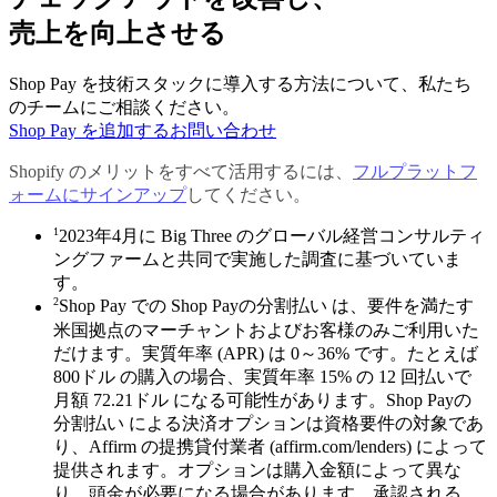
売上を向上させる
Shop Pay を技術スタックに導入する方法について、私たち
のチームにご相談ください。
Shop Pay を追加する
お問い合わせ
Shopify のメリットをすべて活用するには、
フルプラットフ
ォームにサインアップ
してください。
1
2023年4月に Big Three のグローバル経営コンサルティ
ングファームと共同で実施した調査に基づいていま
す。
2
Shop Pay での Shop Payの分割払い は、要件を満たす
米国拠点のマーチャントおよびお客様のみご利用いた
だけます。実質年率 (APR) は 0～36% です。たとえば
800ドル の購入の場合、実質年率 15% の 12 回払いで
月額 72.21ドル になる可能性があります。Shop Payの
分割払い による決済オプションは資格要件の対象であ
り、Affirm の提携貸付業者 (affirm.com/lenders) によって
提供されます。オプションは購入金額によって異な
り、頭金が必要になる場合があります。承認される