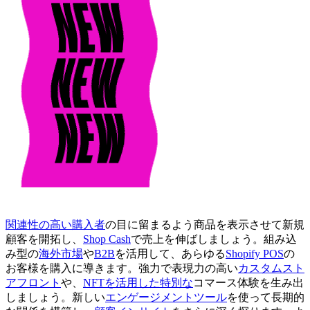
関連性の高い購入者
の目に留まるよう商品を表示させて新規
顧客を開拓し、
Shop Cash
で売上を伸ばしましょう。組み込
み型の
海外市場
や
B2B
を活用して、あらゆる
Shopify POS
の
お客様を購入に導きます。強力で表現力の高い
カスタムスト
アフロント
や、
NFTを活用した特別な
コマース体験を生み出
しましょう。新しい
エンゲージメントツール
を使って長期的