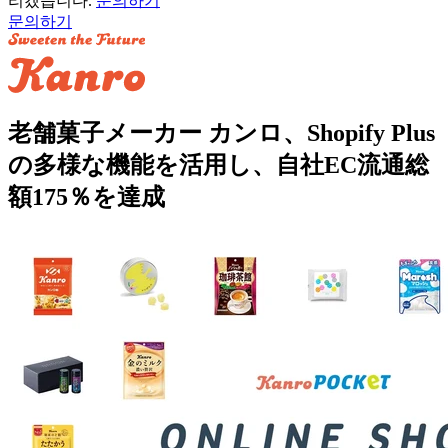
리겠습니다.
문의하기
문의하기
老舗菓子メーカー カンロ、Shopify Plus
の多様な機能を活用し、自社EC流通総
額175％を達成