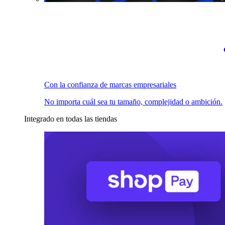
Con la confianza de marcas empresariales
No importa cuál sea tu tamaño, complejidad o ambición.
Integrado en todas las tiendas