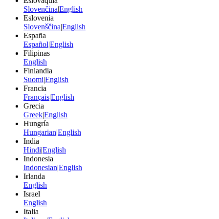
Eslovaquia
Slovenčina
|
English
Eslovenia
Slovenščina
|
English
España
Español
|
English
Filipinas
English
Finlandia
Suomi
|
English
Francia
Français
|
English
Grecia
Greek
|
English
Hungría
Hungarian
|
English
India
Hindi
|
English
Indonesia
Indonesian
|
English
Irlanda
English
Israel
English
Italia