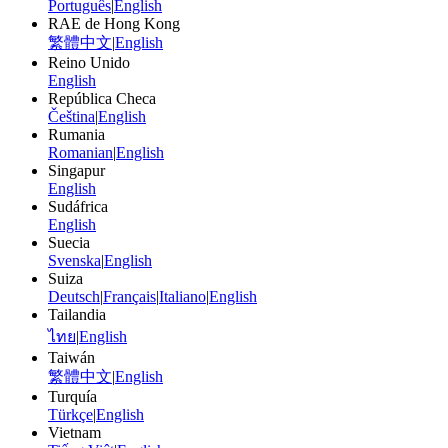
Português
|
English
RAE de Hong Kong
繁體中文
|
English
Reino Unido
English
República Checa
Čeština
|
English
Rumania
Romanian
|
English
Singapur
English
Sudáfrica
English
Suecia
Svenska
|
English
Suiza
Deutsch
|
Français
|
Italiano
|
English
Tailandia
ไทย
|
English
Taiwán
繁體中文
|
English
Turquía
Türkçe
|
English
Vietnam