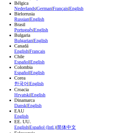
Bélgica
Nederlands
|
German
|
Français
|
English
Bielorrusia
Russian
|
English
Brasil
Português
|
English
Bulgaria
Bulgarian
|
English
Canadá
English
|
Français
Chile
Español
|
English
Colombia
Español
|
English
Corea
한국어
|
English
Croacia
Hrvatski
|
English
Dinamarca
Dansk
|
English
EAU
English
EE. UU.
English
|
Español (Intl.)
|
简体中文