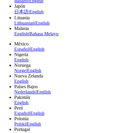
Italiano
|
English
Japón
日本語
|
English
Lituania
Lithuanian
|
English
Malasia
English
|
Bahasa Melayu
México
Español
|
English
Nigeria
English
Noruega
Norge
|
English
Nueva Zelanda
English
Países Bajos
Nederlands
|
English
Pakistán
English
Perú
Español
|
English
Polonia
Polski
|
English
Portugal