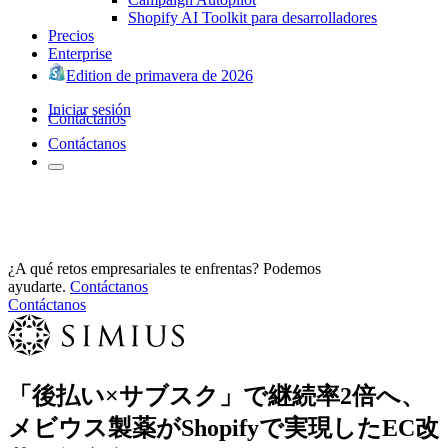
Shopify AI Toolkit para desarrolladores
Precios
Enterprise
Edition de primavera de 2026
Iniciar sesión
Contáctanos
Contáctanos
¿A qué retos empresariales te enfrentas? Podemos
ayudarte.
Contáctanos
Contáctanos
「後払い×サブスク」で継続率2倍へ、
メビウス製薬がShopifyで実現したEC改