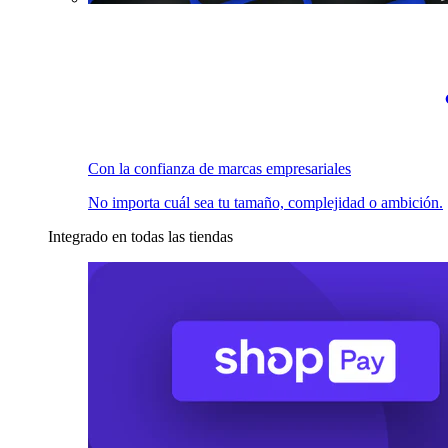
Con la confianza de marcas empresariales
No importa cuál sea tu tamaño, complejidad o ambición.
Integrado en todas las tiendas