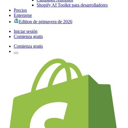
Shopify AI Toolkit para desarrolladores
Precios
Enterprise
Edition de primavera de 2026
Iniciar sesión
Comienza gratis
Comienza gratis