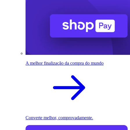
A melhor finalização da compra do mundo
Converte melhor, comprovadamente.