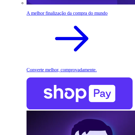
A melhor finalização da compra do mundo
Converte melhor, comprovadamente.