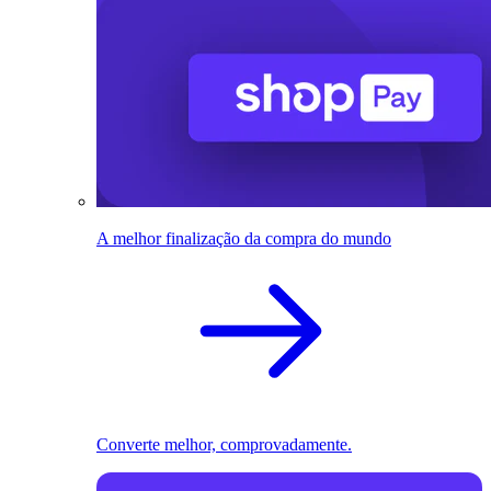
A melhor finalização da compra do mundo
Converte melhor, comprovadamente.