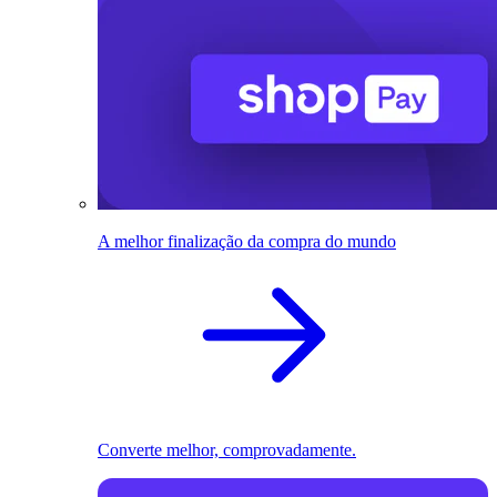
A melhor finalização da compra do mundo
Converte melhor, comprovadamente.