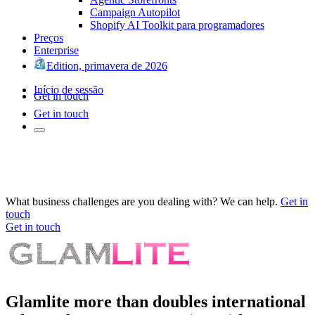
Campaign Autopilot
Shopify AI Toolkit para programadores
Preços
Enterprise
Edition, primavera de 2026
Início de sessão
Get in touch
Get in touch
What business challenges are you dealing with? We can help.
Get in
touch
Get in touch
Glamlite more than doubles international