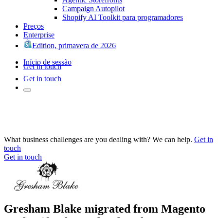
Campaign Autopilot
Shopify AI Toolkit para programadores
Preços
Enterprise
Edition, primavera de 2026
Início de sessão
Get in touch
Get in touch
What business challenges are you dealing with? We can help.
Get in
touch
Get in touch
Gresham Blake migrated from Magento