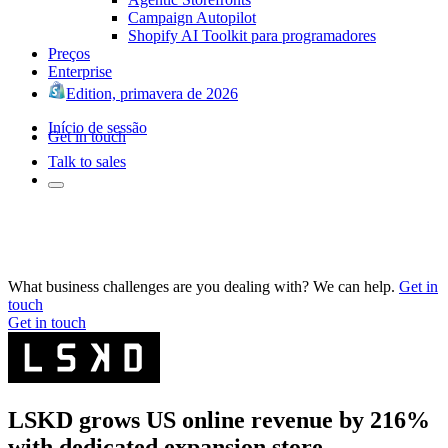
Campaign Autopilot
Shopify AI Toolkit para programadores
Preços
Enterprise
Edition, primavera de 2026
Início de sessão
Get in touch
Talk to sales
What business challenges are you dealing with? We can help.
Get in
touch
Get in touch
LSKD grows US online revenue by 216%
with dedicated expansion store