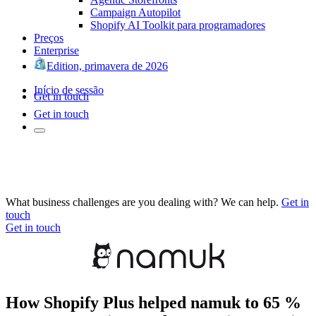
Campaign Autopilot
Shopify AI Toolkit para programadores
Preços
Enterprise
Edition, primavera de 2026
Início de sessão
Get in touch
Get in touch
What business challenges are you dealing with? We can help.
Get in
touch
Get in touch
How Shopify Plus helped namuk to 65 %