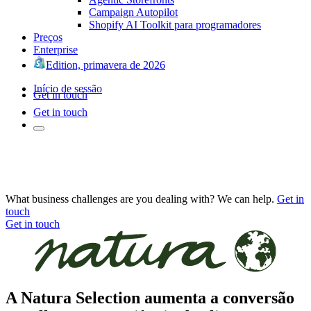
Campaign Autopilot
Shopify AI Toolkit para programadores
Preços
Enterprise
Edition, primavera de 2026
Início de sessão
Get in touch
Get in touch
What business challenges are you dealing with? We can help.
Get in
touch
Get in touch
A Natura Selection aumenta a conversão