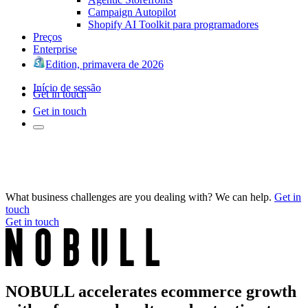
Campaign Autopilot
Shopify AI Toolkit para programadores
Preços
Enterprise
Edition, primavera de 2026
Início de sessão
Get in touch
Get in touch
What business challenges are you dealing with? We can help.
Get in
touch
Get in touch
NOBULL accelerates ecommerce growth