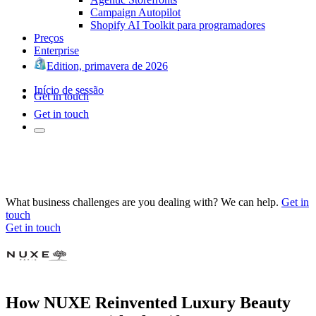
Campaign Autopilot
Shopify AI Toolkit para programadores
Preços
Enterprise
Edition, primavera de 2026
Início de sessão
Get in touch
Get in touch
What business challenges are you dealing with? We can help.
Get in
touch
Get in touch
How NUXE Reinvented Luxury Beauty