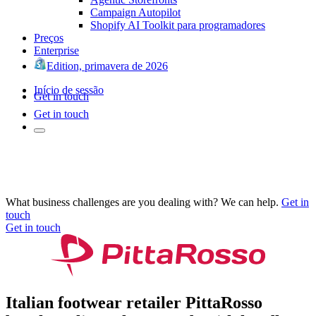
Campaign Autopilot
Shopify AI Toolkit para programadores
Preços
Enterprise
Edition, primavera de 2026
Início de sessão
Get in touch
Get in touch
What business challenges are you dealing with? We can help.
Get in
touch
Get in touch
Italian footwear retailer PittaRosso