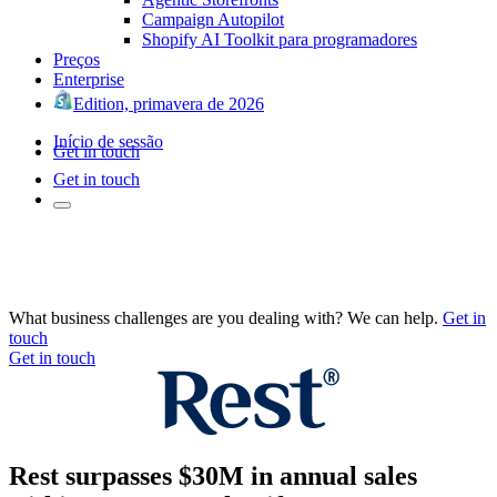
Campaign Autopilot
Shopify AI Toolkit para programadores
Preços
Enterprise
Edition, primavera de 2026
Início de sessão
Get in touch
Get in touch
What business challenges are you dealing with? We can help.
Get in
touch
Get in touch
Rest surpasses $30M in annual sales