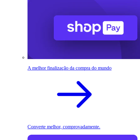
A melhor finalização da compra do mundo
Converte melhor, comprovadamente.