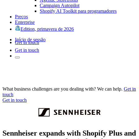
Campaign Autopilot
Shopify AI Toolkit para programadores
Preços
Enterprise
Edition, primavera de 2026
Início de sessão
Get in touch
Get in touch
What business challenges are you dealing with? We can help.
Get in
touch
Get in touch
Sennheiser expands with Shopify Plus and