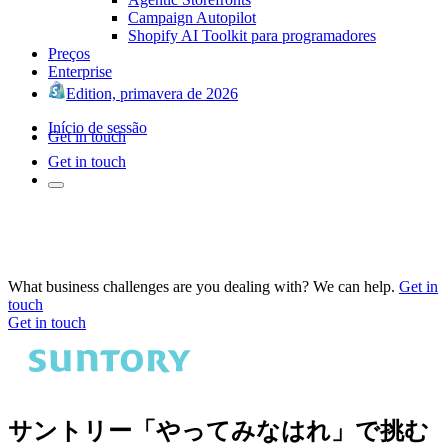
Campaign Autopilot
Shopify AI Toolkit para programadores
Preços
Enterprise
Edition, primavera de 2026
Início de sessão
Get in touch
Get in touch
What business challenges are you dealing with? We can help.
Get in
touch
Get in touch
サントリー「やってみなはれ」で挑む