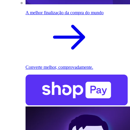
A melhor finalização da compra do mundo
Converte melhor, comprovadamente.