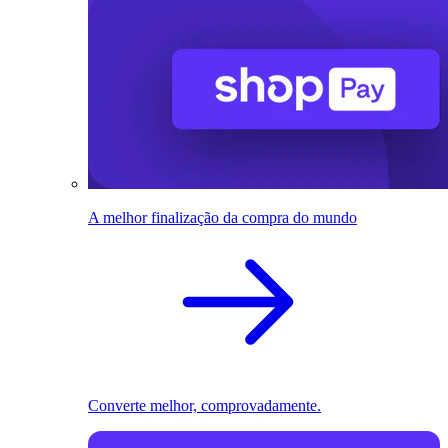
A melhor finalização da compra do mundo
Converte melhor, comprovadamente.