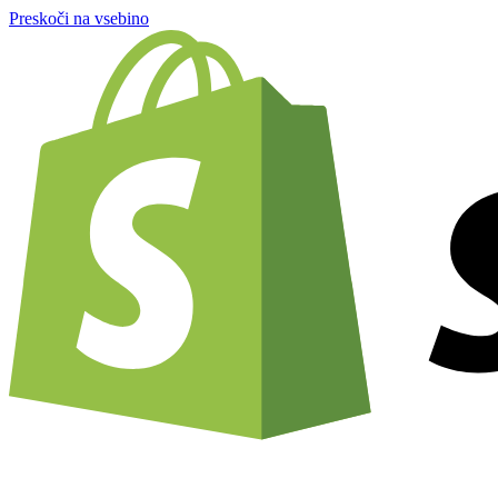
Preskoči na vsebino