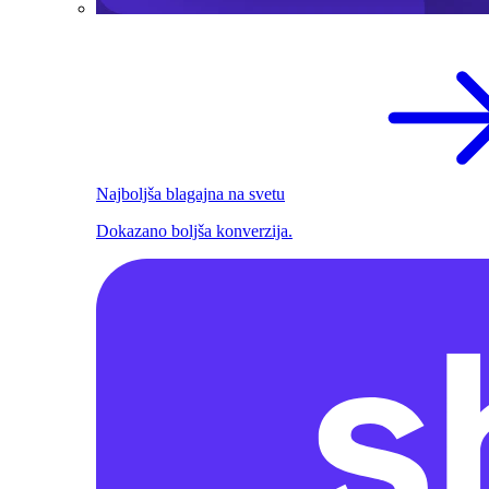
Najboljša blagajna na svetu
Dokazano boljša konverzija.