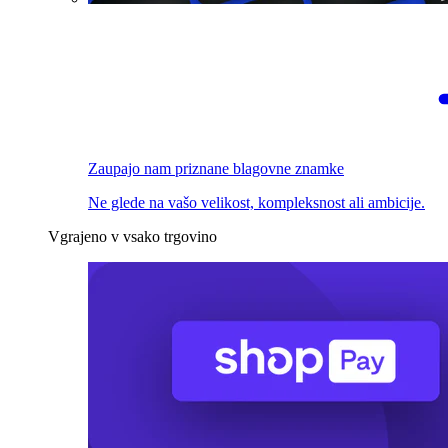
Zaupajo nam priznane blagovne znamke
Ne glede na vašo velikost, kompleksnost ali ambicije.
Vgrajeno v vsako trgovino