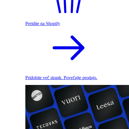
Preidite na Shopify
Pridobite več strank. Povečajte prodajo.