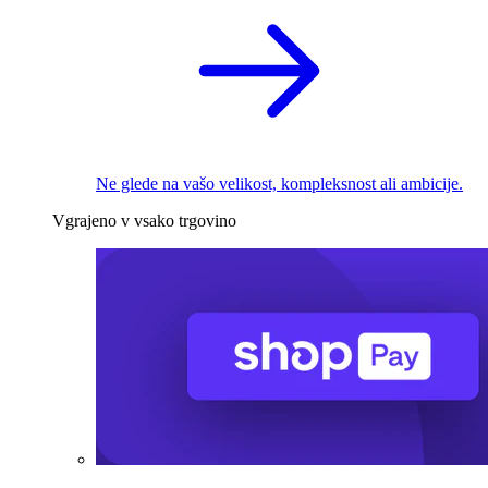
Ne glede na vašo velikost, kompleksnost ali ambicije.
Vgrajeno v vsako trgovino