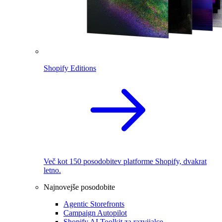
Shopify Editions
Več kot 150 posodobitev platforme Shopify, dvakrat
letno.
Najnovejše posodobite
Agentic Storefronts
Campaign Autopilot
Shopify AI Toolkit za razvijalce