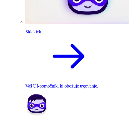
Sidekick
Vaš UI-pomočnik, ki obožuje trgovanje.