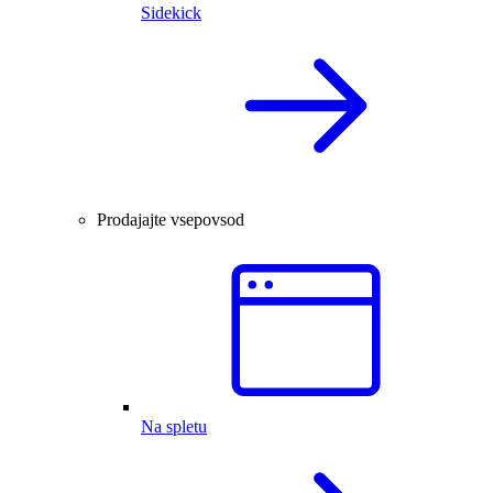
Sidekick
Prodajajte vsepovsod
Na spletu