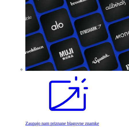
Zaupajo nam priznane blagovne znamke