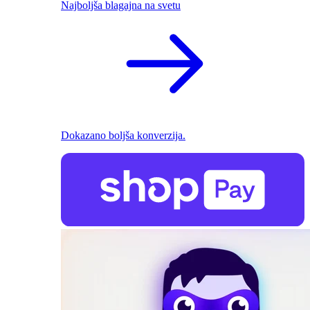
Najboljša blagajna na svetu
Dokazano boljša konverzija.