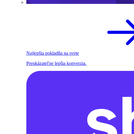
Najlepšia pokladňa na svete
Preukázateľne lepšia konverzia.