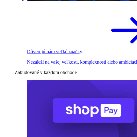
Dôverujú nám veľké značky
Nezáleží na vašej veľkosti, komplexnosti alebo ambíciác
Zabudované v každom obchode