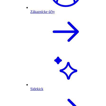
Zákaznícke účty
Sidekick