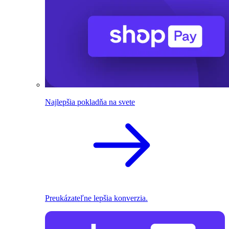
Najlepšia pokladňa na svete
Preukázateľne lepšia konverzia.