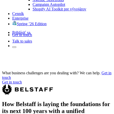
Campaign Autopilot
Shopify AI Toolkit pre vývojárov
Cenník
Enterprise
Spring ’26 Edition
Prihlásiť sa
Get in touch
Talk to sales
What business challenges are you dealing with? We can help.
Get in
touch
Get in touch
How Belstaff is laying the foundations for
its next 100 years with a unified