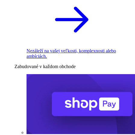
Nezáleží na vašej veľkosti, komplexnosti alebo
ambíciách.
Zabudované v každom obchode