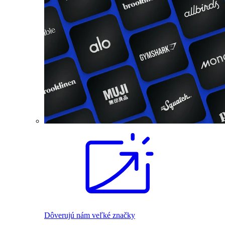
Dôverujú nám veľké značky