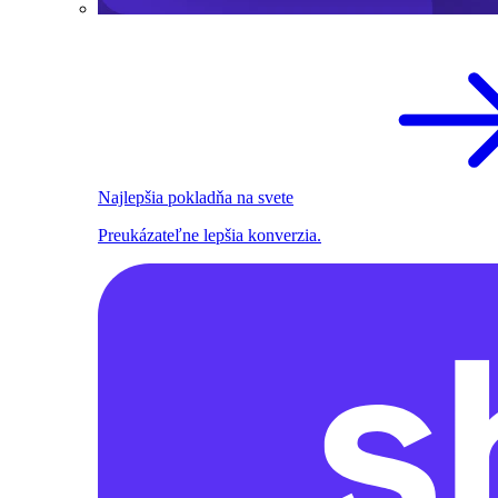
Najlepšia pokladňa na svete
Preukázateľne lepšia konverzia.