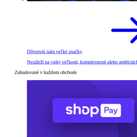
Dôverujú nám veľké značky
Nezáleží na vašej veľkosti, komplexnosti alebo ambíciác
Zabudované v každom obchode