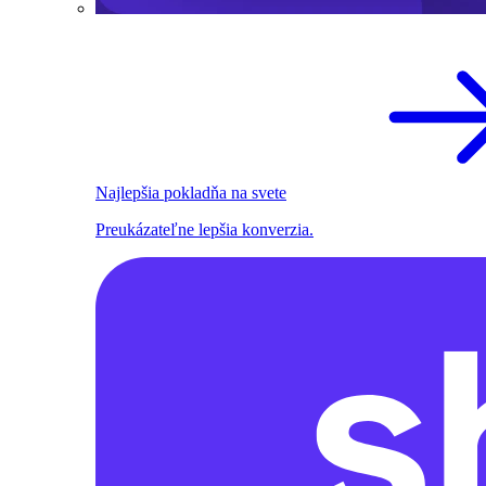
Najlepšia pokladňa na svete
Preukázateľne lepšia konverzia.