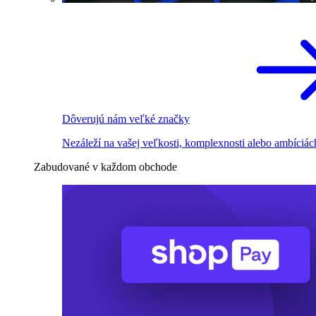
Dôverujú nám veľké značky
Nezáleží na vašej veľkosti, komplexnosti alebo ambíciác
Zabudované v každom obchode