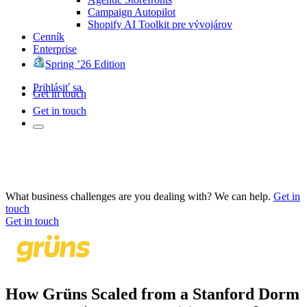
Campaign Autopilot
Shopify AI Toolkit pre vývojárov
Cenník
Enterprise
Spring ’26 Edition
Prihlásiť sa
Get in touch
Get in touch
What business challenges are you dealing with? We can help.
Get in
touch
Get in touch
How Grüns Scaled from a Stanford Dorm