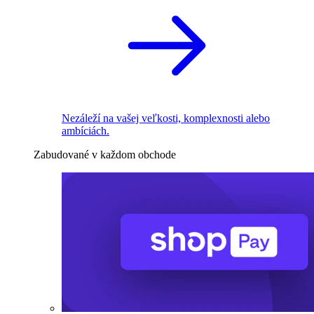
Nezáleží na vašej veľkosti, komplexnosti alebo
ambíciách.
Zabudované v každom obchode