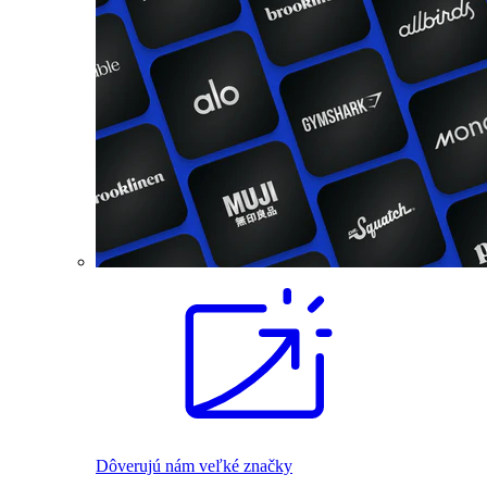
Dôverujú nám veľké značky