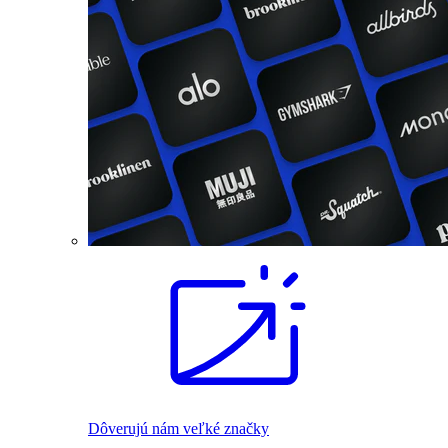
Dôverujú nám veľké značky