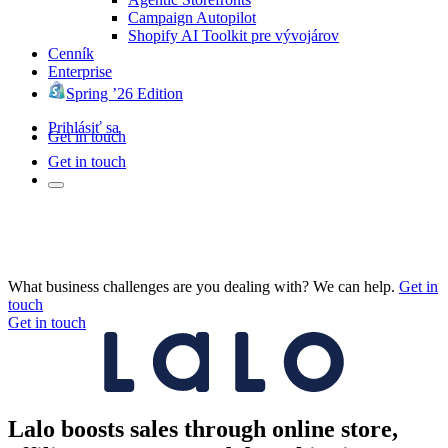
Campaign Autopilot
Shopify AI Toolkit pre vývojárov
Cenník
Enterprise
Spring ’26 Edition
Prihlásiť sa
Get in touch
Get in touch
What business challenges are you dealing with? We can help.
Get in
touch
Get in touch
Lalo boosts sales through online store,