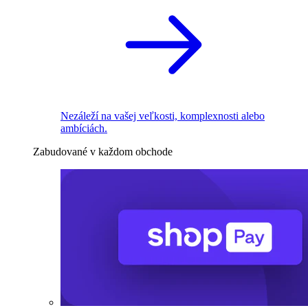
Nezáleží na vašej veľkosti, komplexnosti alebo
ambíciách.
Zabudované v každom obchode