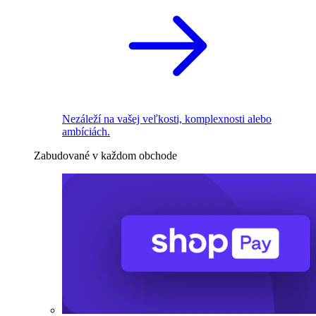
Nezáleží na vašej veľkosti, komplexnosti alebo
ambíciách.
Zabudované v každom obchode