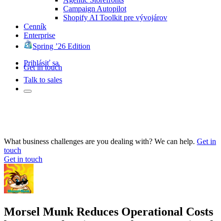
Campaign Autopilot
Shopify AI Toolkit pre vývojárov
Cenník
Enterprise
Spring ’26 Edition
Prihlásiť sa
Get in touch
Talk to sales
What business challenges are you dealing with? We can help.
Get in
touch
Get in touch
Morsel Munk Reduces Operational Costs