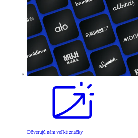
Dôverujú nám veľké značky