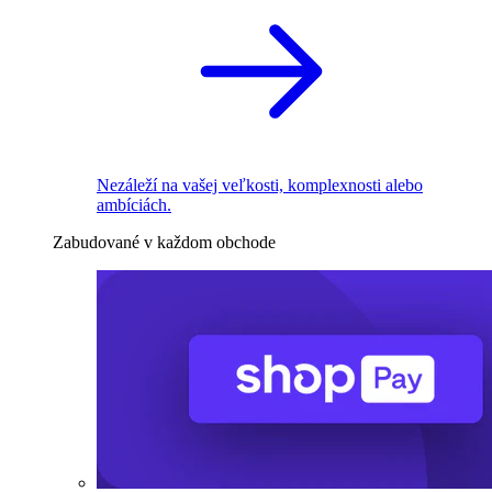
Nezáleží na vašej veľkosti, komplexnosti alebo
ambíciách.
Zabudované v každom obchode