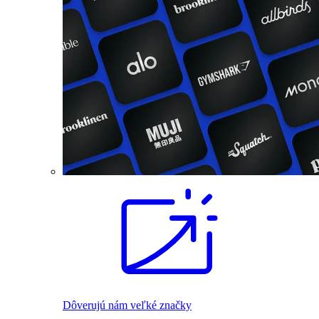
Dôverujú nám veľké značky