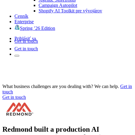
Campaign Autopilot
Shopify AI Toolkit pre vývojárov
Cenník
Enterprise
Spring ’26 Edition
Prihlásiť sa
Get in touch
Get in touch
What business challenges are you dealing with? We can help.
Get in
touch
Get in touch
Redmond built a production AI